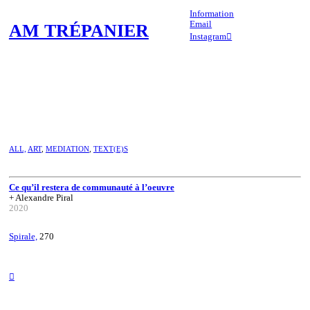
Information
Email
AM TRÉPANIER
Instagram︎︎︎
ALL,
ART
,
MEDIATION
,
TEXT(E)S
Ce qu’il restera de communauté à l’oeuvre
+ Alexandre Piral
2020
Spirale,
270
︎